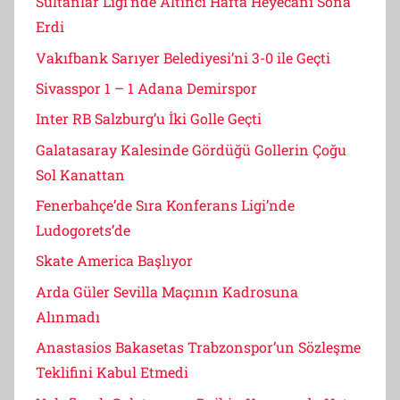
Sultanlar Ligi’nde Altıncı Hafta Heyecanı Sona
Erdi
Vakıfbank Sarıyer Belediyesi’ni 3-0 ile Geçti
Sivasspor 1 – 1 Adana Demirspor
Inter RB Salzburg’u İki Golle Geçti
Galatasaray Kalesinde Gördüğü Gollerin Çoğu
Sol Kanattan
Fenerbahçe’de Sıra Konferans Ligi’nde
Ludogorets’de
Skate America Başlıyor
Arda Güler Sevilla Maçının Kadrosuna
Alınmadı
Anastasios Bakasetas Trabzonspor’un Sözleşme
Teklifini Kabul Etmedi