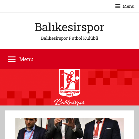
Skip
Menu
to
content
Balıkesirspor
Balıkesirspor Futbol Kulübü
Menu