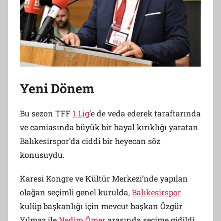
Yeni Dönem
Bu sezon TFF
1.Lig
‘e de veda ederek taraftarında
ve camiasında büyük bir hayal kırıklığı yaratan
Balıkesirspor’da ciddi bir heyecan söz
konusuydu.
Karesi Kongre ve Kültür Merkezi’nde yapılan
olağan seçimli genel kurulda,
Balıkesirspor
kulüp başkanlığı için mevcut başkan Özgür
Yılmaz ile
Nedim Ömer
arasında seçime gidildi.