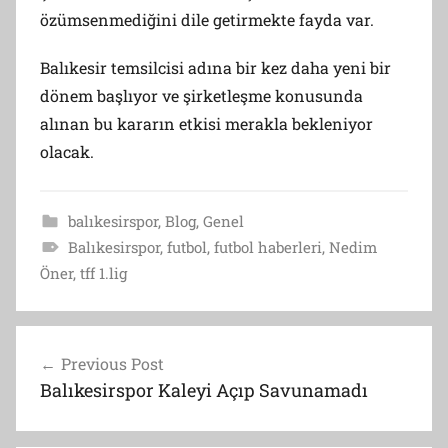
özümsenmediğini dile getirmekte fayda var.
Balıkesir temsilcisi adına bir kez daha yeni bir
dönem başlıyor ve şirketleşme konusunda
alınan bu kararın etkisi merakla bekleniyor
olacak.
balıkesirspor
,
Blog
,
Genel
Balıkesirspor
,
futbol
,
futbol haberleri
,
Nedim
Öner
,
tff 1.lig
Post
Previous Post
navigation
Balıkesirspor Kaleyi Açıp Savunamadı