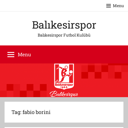
Skip
Menu
to
content
Balıkesirspor
Balıkesirspor Futbol Kulübü
Menu
Tag:
fabio borini