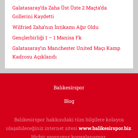
Galatasaray’da Zaha Üst Üste 2 Maçta’da
Gollerini Kaydetti
Wilfried Zaha’nın İntikamı Ağır Oldu
Gençlerbirliği 1 – 1 Manisa Fk
Galatasaray’ın Manchester United Maçı Kamp
Kadrosu Açıklandı
Balıkesirspor
Blog
Balıkesirspor hakkındaki tüm bilgilere kolayca
ulaşabileceğiniz internet sitesi
www.balikesirspor.biz
.
Hiçbir yayınımız kopyalanamaz.