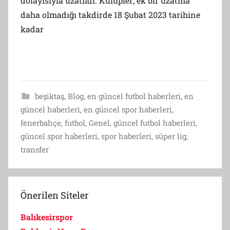
dolayısıyla uzatıldı. Kulüpler; ek bir uzatma
daha olmadığı takdirde 18 Şubat 2023 tarihine
kadar
Continue reading
beşiktaş
,
Blog
,
en güncel futbol haberleri
,
en
güncel haberleri
,
en güncel spor haberleri
,
fenerbahçe
,
futbol
,
Genel
,
güncel futbol haberleri
,
güncel spor haberleri
,
spor haberleri
,
süper lig
,
transfer
Önerilen Siteler
Balıkesirspor